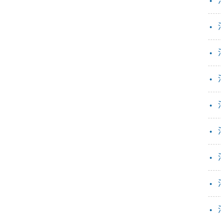
·
·
·
·
·
·
·
·
·