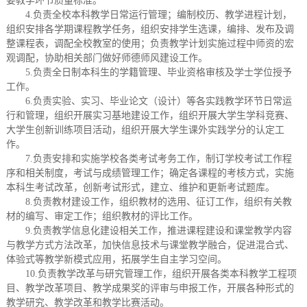
要教学环节质量标准。
4.负责全校本科教学日常运行管理；编制校历、教学进程计划，
组织安排各学期课程教学任务，组织安排学生选课，编排、发布及调
整课程表，调配全校教室的使用；负责教学计划实施过程中师资的宏
观调配，协助相关部门做好师德师风建设工作。
5.负责全日制本科生的学籍管理、毕业资格审核及学士学位授予
工作。
6.负责实验、实习、毕业论文（设计）等各实践教学环节日常运
行和管理，组织开展实习基地建设工作，组织开展大学生学科竞赛、
大学生创新训练项目活动，组织开展大学生课外实践学分的认定工
作。
7.负责安排和实施学校各类考试考务工作，制订学校考试工作程
序和相关制度，考试与成绩管理工作；确定各课程的考核方式，实施
本科生考试改革，创新考试形式，建立、维护和更新考试题库。
8.负责教材建设工作，组织教材的选用、征订工作，组织有关教
材的编写、审定工作；组织教材的评比工作。
9.负责教学信息化建设相关工作，推进课程建设和课堂教学内容
与教学方式方法改革，加快信息技术与课堂教学融合，促进混合式、
体验式等教学新模式应用，拓展学生自主学习空间。
10.负责教学改革与研究管理工作，组织开展各类本科教学工程项
目、教学改革项目、教学成果奖的评审与申报工作，开展各种形式的
教学研究、教学改革和教学比赛活动。