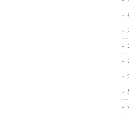
·
·
·
·
·
·
·
·