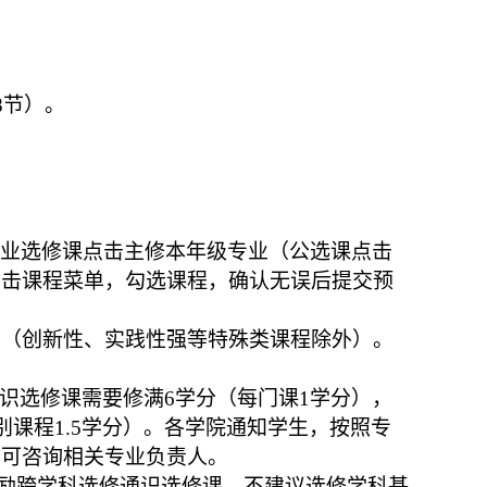
8节）。
业选修课点击主修本年级专业（公选课点击
点击课程
菜单，勾选课程
，
确认无误后提交预
开
（创新性、实践性强等特殊类课程除外）
。
级通识选修课需要修满6学分（每门课1学分），
课程1.5学分）。
各学院通知学生，按照专
，可
咨询
相关专业
负责人。
励
跨学科选修通识选修课，不建议选修学科基