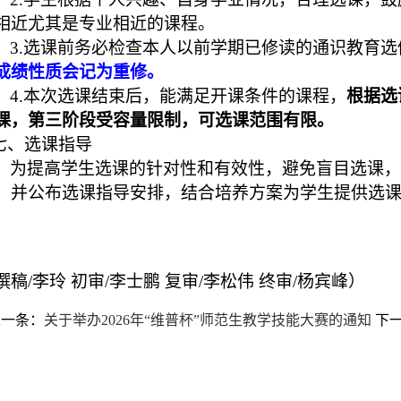
相近尤其是专业相近的课程。
3.选课前务必检查本人以前学期已修读的通识教育
选
成绩性质会记为
重修
。
4
.本次选课结束后，能满足开课条件的课程，
根据选
课，第三阶段受容量限制，可选课范围有限。
、选课指导
为提高学生选课的针对性和有效性，避免盲目选课，
）并公布选课指导安排，
结合培养方案
为学生提供选
撰稿
/李玲 初审/李士鹏 复审/李松伟 终审/杨宾峰）
上一条：
关于举办2026年“维普杯”师范生教学技能大赛的通知
下