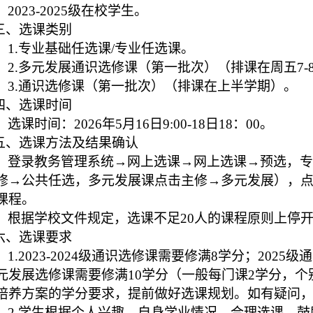
202
3-2025
级
在校
学生
。
三、
选课类别
1.专业基础任选课/专业任选课。
2.多元发展通识选修课（第一批次）（排课在周五7-
3.通识选修课（第一批次）（排课在上半学期）。
、选课
时间
选课时间：
2026年
5
月
16
日
9
:00
-18日18：00。
、选课方法
及结果确认
登录
教务管理系统
→
网上选课
→
网上选课
→
预选
，
专
修
→
公共任选，多元发展课点击主修
→
多元发展
），
课程。
根据学校文件规定，选课不足
20人的课程
原则上
停
六、
选课
要求
1.
2023-2024级
通识选修课需要修满
8学分；2025
元发展选修课需要修满10学分（一般每门课2学分，个别
培养方案的学分要求，
提前做好选课规划
。
如有疑
问
2.
学生根据
个人兴趣、
自身学业情况，合理选课
，鼓