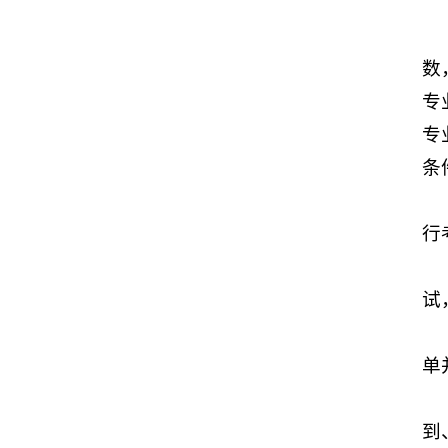
数，
专
专
条
行
试
单
到