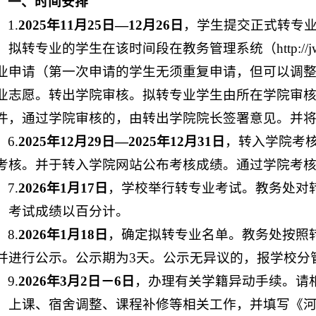
一、时间安排
1.
2025年11月25日—12月26日
，学生提交正式转专
拟转专业的学生在该时间段在教务管理系统（http://jwgl.hist
业申请（第一次申请的学生无须重复申请，但可以调整
业志愿。转出学院审核。拟转专业
学生由
所在学院审
件，通过学院审核的，由转出学院院长签署意见。并
6.
2025年12月29日—2025年12月31日
，转入学院考
考核。并于转入学院网站公布考核成绩。通过学院考
7.
2026年1月17日
，
学校举行
转专业考试。教务处对
，考试成绩以百分计。
8.
2026年1月18日
，确定拟转专业名单。教务处按照
并进行公示。公示期为3天。公示无异议的，报学校分
9.
2026年3月2日－6日
，办理有关学籍异动手续。请
、上课、宿舍调整、课程补修等相关工作，并填写《