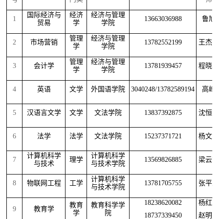
国际经济与
经济
经济与管理
1
13663036988
鲁旭
贸易
学
学院
管理
经济与管理
2
市场营销
13782552199
王杰
学
学院
管理
经济与管理
3
会计学
13781939457
程晓
学
学院
4
英语
文学
外国语学院
3040248/13782589194
高峰
5
汉语言文学
文学
文法学院
13837392875
沈恒
6
法学
法学
文法学院
15237371721
杨文
计算机科学
计算机科学
7
理学
13569826885
梁云
与技术
与技术学院
计算机科学
8
物联网工程
工学
13781705755
张平
与技术学院
18238620082
杨红
教育
教育科学学
9
教育学
学
院
18737339450
赵明