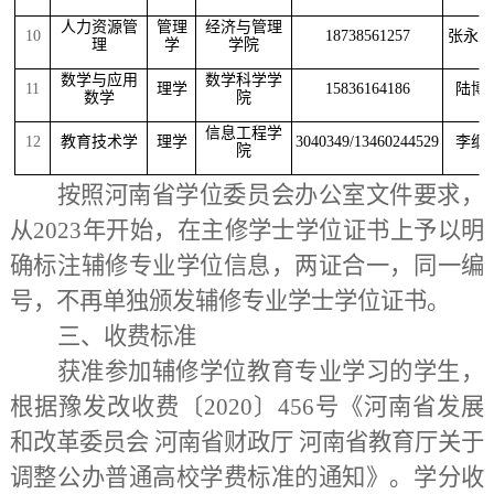
人力资源管
管理
经济与管理
10
18738561257
张永
理
学
学院
数学与应用
数学科学学
11
理学
15836164186
陆博
数学
院
信息工程学
12
教育技术学
理学
3040349/13460244529
李纲
院
按照河南省学位委员会办公室文件要求，
从2023年开始，在主修学士学位证书上予以明
确标注辅修专业学位信息，两证合一，同一编
号，不再单独颁发辅修专业学士学位证书。
三、收费标准
获准参加辅修学位教育专业学习的学生，
根据豫发改收费〔2020〕456号《河南省发展
和改革委员会 河南省财政厅 河南省教育厅关于
调整公办普通高校学费标准的通知》。学分收